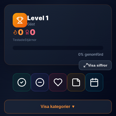
Level 1
Gäst
0
0
Testade
Stjärnor
0% genomförd
Visa siffror
Visa kategorier ▼