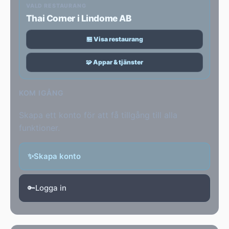
VALD RESTAURANG
Thai Corner i Lindome AB
🏪 Visa restaurang
🧩 Appar & tjänster
KOM IGÅNG
Skapa ett konto för att få tillgång till alla
funktioner.
✨
Skapa konto
🔑
Logga in