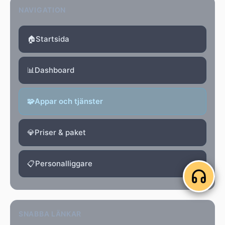
NAVIGATION
🏠
Startsida
📊
Dashboard
🧩
Appar och tjänster
💎
Priser & paket
📋
Personalliggare
SNABBA LÄNKAR