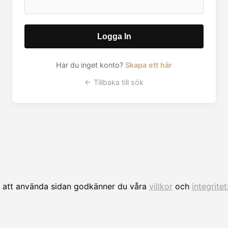
Logga In
Har du inget konto?
Skapa ett här
← Tillbaka till sök
att använda sidan godkänner du våra
villkor
och
integrite