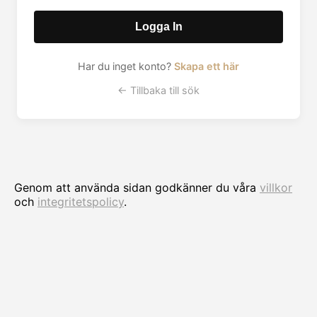
Logga In
Har du inget konto?
Skapa ett här
← Tillbaka till sök
Genom att använda sidan godkänner du våra
villkor
och
integritetspolicy
.