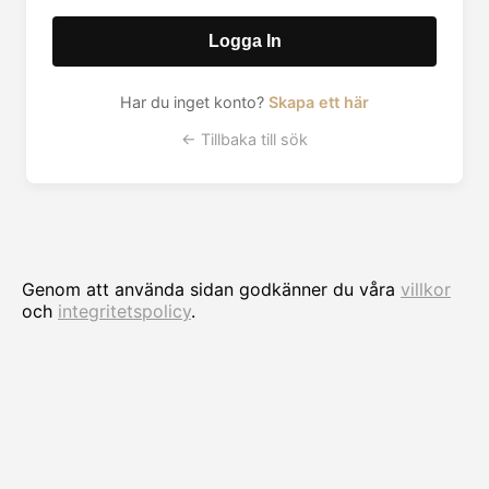
Logga In
Har du inget konto?
Skapa ett här
← Tillbaka till sök
Genom att använda sidan godkänner du våra
villkor
och
integritetspolicy
.