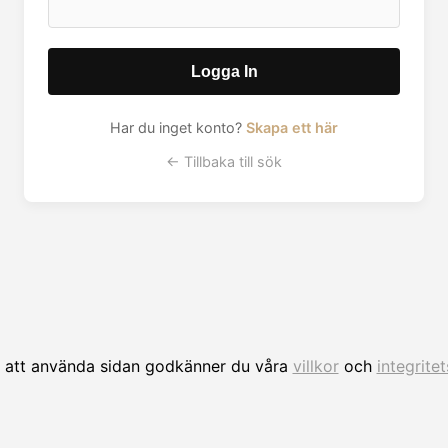
Logga In
Har du inget konto?
Skapa ett här
← Tillbaka till sök
att använda sidan godkänner du våra
villkor
och
integrite