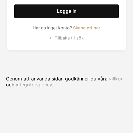
Logga In
Har du inget konto?
Skapa ett här
← Tillbaka till sök
Genom att använda sidan godkänner du våra
villkor
och
integritetspolicy
.