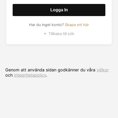
Logga In
Har du inget konto?
Skapa ett här
← Tillbaka till sök
Genom att använda sidan godkänner du våra
villkor
och
integritetspolicy
.