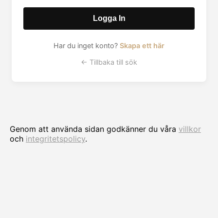
Logga In
Har du inget konto?
Skapa ett här
← Tillbaka till sök
Genom att använda sidan godkänner du våra
villkor
och
integritetspolicy
.