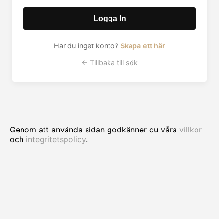
Logga In
Har du inget konto?
Skapa ett här
← Tillbaka till sök
Genom att använda sidan godkänner du våra
villkor
och
integritetspolicy
.