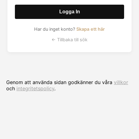
Logga In
Har du inget konto?
Skapa ett här
← Tillbaka till sök
Genom att använda sidan godkänner du våra
villkor
och
integritetspolicy
.