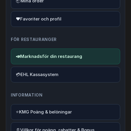
📦
Mina order
❤️
Favoriter och profil
FÖR RESTAURANGER
📣
Marknadsför din restaurang
💳
EHL Kassasystem
INFORMATION
⭐
KMG Poäng & belöningar
📄
Villkor för poäng, rabatter & Bonus