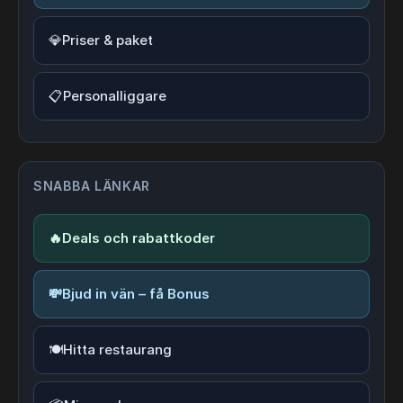
💎
Priser & paket
📋
Personalliggare
SNABBA LÄNKAR
🔥
Deals och rabattkoder
💸
Bjud in vän – få Bonus
🍽️
Hitta restaurang