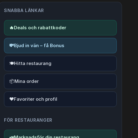
SNABBA LÄNKAR
🔥
Deals och rabattkoder
💸
Bjud in vän – få Bonus
🍽️
Hitta restaurang
📦
Mina order
❤️
Favoriter och profil
FÖR RESTAURANGER
📣
Marknadsför din restaurang